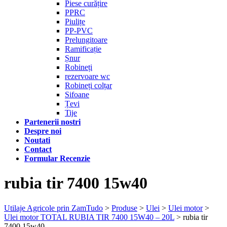
Piese curățire
PPRC
Piulițe
PP-PVC
Prelungitoare
Ramificație
Șnur
Robineți
rezervoare wc
Robineți colțar
Sifoane
Țevi
Tije
Partenerii nostri
Despre noi
Noutati
Contact
Formular Recenzie
rubia tir 7400 15w40
Utilaje Agricole prin ZamTudo
>
Produse
>
Ulei
>
Ulei motor
>
Ulei motor TOTAL RUBIA TIR 7400 15W40 – 20L
>
rubia tir
7400 15w40