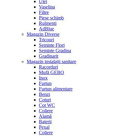
Ulei
Vaselina
Filtre
Piese schimb
Rulmenti
AdBlue
Magazin Diverse
Tricouri
Seminte Flori
Seminte Gradina
Gradinarit
Magazin instalații sanitare
Racorduri
Mufă GEBO
Inox
Furtun
Furtun alimentare
Benzi
Coturi
Cot WC
Coliere
Alamă
Baterii
Pexal
Coliere