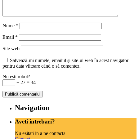
Nume
*
Email
*
Site web
Salvează-mi numele, emailul și site-ul web în acest navigator
pentru data viitoare când o să comentez.
Nu esti robot?
+ 27 = 34
Navigation
Aveti intrebari?
Nu ezitati in a ne contacta
Contact