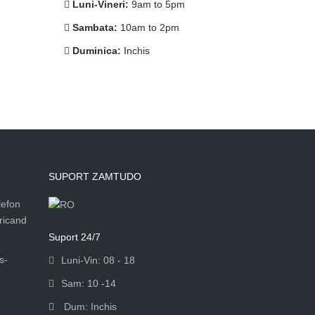
Luni-Vineri:
9am to 5pm
Sambata:
10am to 2pm
Duminica:
Inchis
SUPORT ZAMTUDO
lefon
oricand
Suport 24/7
s-
Luni-Vin: 08 - 18
Sam: 10 -14
Dum: Inchis