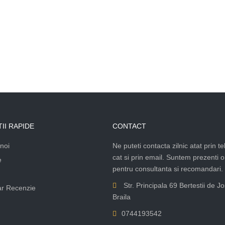
II RAPIDE
CONTACT
noi
Ne puteti contacta zilnic atat prin te
cat si prin email. Suntem prezenti 
e
pentru consultanta si recomandari.
Str. Principala 69 Bertestii de Jo
r Recenzie
Braila
0744193542