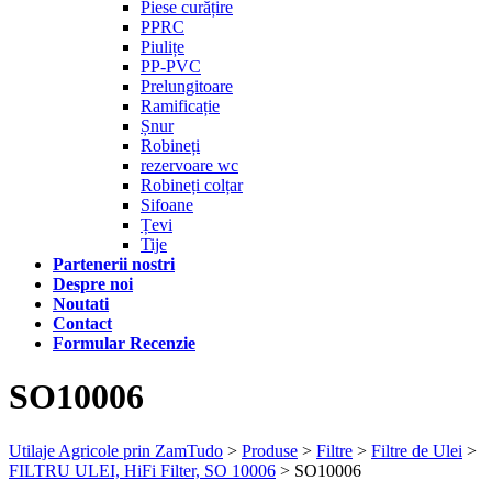
Piese curățire
PPRC
Piulițe
PP-PVC
Prelungitoare
Ramificație
Șnur
Robineți
rezervoare wc
Robineți colțar
Sifoane
Țevi
Tije
Partenerii nostri
Despre noi
Noutati
Contact
Formular Recenzie
SO10006
Utilaje Agricole prin ZamTudo
>
Produse
>
Filtre
>
Filtre de Ulei
>
FILTRU ULEI, HiFi Filter, SO 10006
>
SO10006