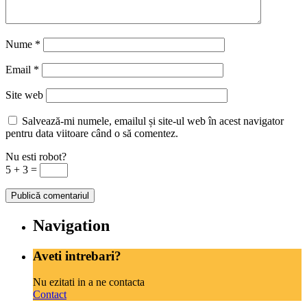
Nume
*
Email
*
Site web
Salvează-mi numele, emailul și site-ul web în acest navigator
pentru data viitoare când o să comentez.
Nu esti robot?
5 + 3 =
Navigation
Aveti intrebari?
Nu ezitati in a ne contacta
Contact