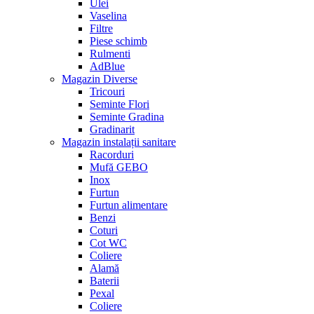
Ulei
Vaselina
Filtre
Piese schimb
Rulmenti
AdBlue
Magazin Diverse
Tricouri
Seminte Flori
Seminte Gradina
Gradinarit
Magazin instalații sanitare
Racorduri
Mufă GEBO
Inox
Furtun
Furtun alimentare
Benzi
Coturi
Cot WC
Coliere
Alamă
Baterii
Pexal
Coliere