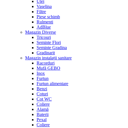
Ulei
Vaselina
Filtre
Piese schimb
Rulmenti
AdBlue
Magazin Diverse
Tricouri
Seminte Flori
Seminte Gradina
Gradinarit
Magazin instalații sanitare
Racorduri
Mufă GEBO
Inox
Furtun
Furtun alimentare
Benzi
Coturi
Cot WC
Coliere
Alamă
Baterii
Pexal
Coliere