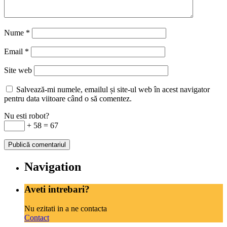
Nume
*
Email
*
Site web
Salvează-mi numele, emailul și site-ul web în acest navigator
pentru data viitoare când o să comentez.
Nu esti robot?
+ 58 = 67
Navigation
Aveti intrebari?
Nu ezitati in a ne contacta
Contact