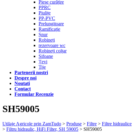
Piese curățire
PPRC
Piulițe
PP-PVC
Prelungitoare
Ramificație
Șnur
Robineți
rezervoare wc
Robineți colțar
Sifoane
Țevi
Tije
Partenerii nostri
Despre noi
Noutati
Contact
Formular Recenzie
SH59005
Utilaje Agricole prin ZamTudo
>
Produse
>
Filtre
>
Filtre hidraulice
>
Filtru hidraulic, HiFi Filter, SH 59005
>
SH59005