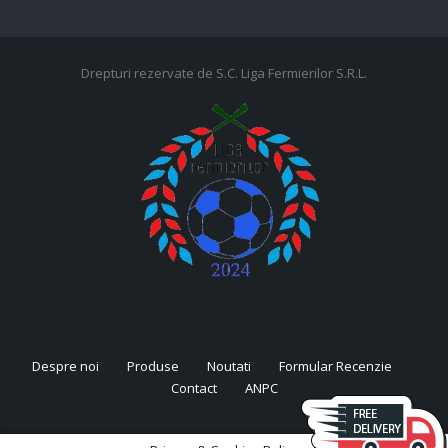
Drepturi rezervate de S.C. Liga Fermierilor S.R.L.
Despre noi
Produse
Noutati
Formular Recenzie
Contact
ANPC