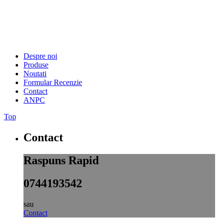
Despre noi
Produse
Noutati
Formular Recenzie
Contact
ANPC
Top
Contact
Raspuns Rapid
0744193542
sau
Contact