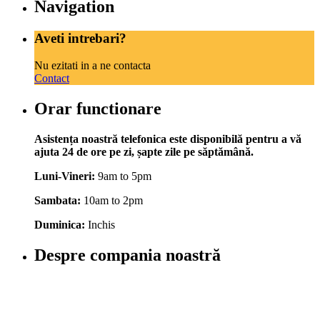
Navigation
Aveti intrebari?
Nu ezitati in a ne contacta
Contact
Orar functionare
Asistența noastră telefonica este disponibilă pentru a vă
ajuta 24 de ore pe zi, șapte zile pe săptămână.
Luni-Vineri:
9am to 5pm
Sambata:
10am to 2pm
Duminica:
Inchis
Despre compania noastră