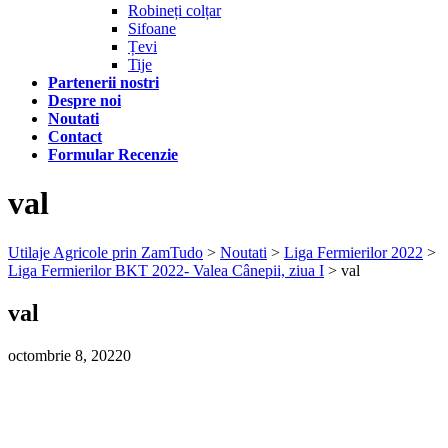
Robineți colțar
Sifoane
Țevi
Tije
Partenerii nostri
Despre noi
Noutati
Contact
Formular Recenzie
val
Utilaje Agricole prin ZamTudo
>
Noutati
>
Liga Fermierilor 2022
>
Liga Fermierilor BKT 2022- Valea Cânepii, ziua I
>
val
val
octombrie 8, 2022
0