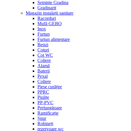
Seminte Gradina
Gradinarit
Magazin instalații sanitare
Racorduri
Mufă GEBO
Inox
Furtun
Furtun alimentare
Benzi
Coturi
Cot WC
Coliere
Alamă
Baterii
Pexal
Coliere
Piese curățire
PPRC
Piulițe
PP-PVC
Prelungitoare
Ramificație
Șnur
Robineți
rezervoare wc