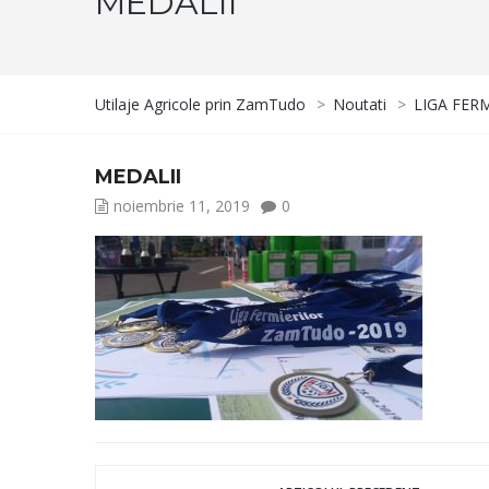
MEDALII
Utilaje Agricole prin ZamTudo
>
Noutati
>
LIGA FER
MEDALII
noiembrie 11, 2019
0