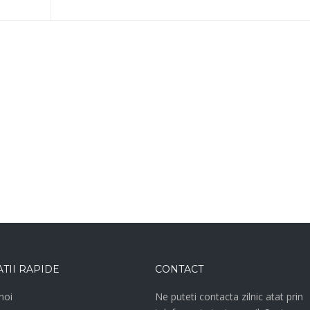
TII RAPIDE
CONTACT
noi
Ne puteti contacta zilnic atat prin