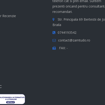
telefon cat si prin email. Suntem
e
prezenti oricand pentru consultant
recomandari.
r Recenzie
Str. Principala 69 Bertestii de Jo
Braila
0744193542
contact@zamtudo.ro
FAX: -
C