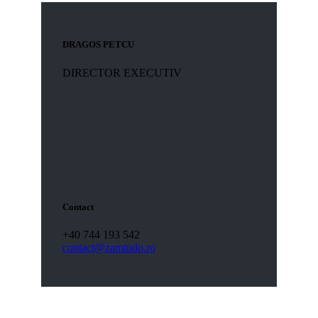
DRAGOS PETCU
DIRECTOR EXECUTIV
Contact
+40 744 193 542
contact@zamtudo.ro