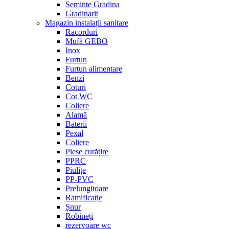
Seminte Gradina
Gradinarit
Magazin instalații sanitare
Racorduri
Mufă GEBO
Inox
Furtun
Furtun alimentare
Benzi
Coturi
Cot WC
Coliere
Alamă
Baterii
Pexal
Coliere
Piese curățire
PPRC
Piulițe
PP-PVC
Prelungitoare
Ramificație
Șnur
Robineți
rezervoare wc