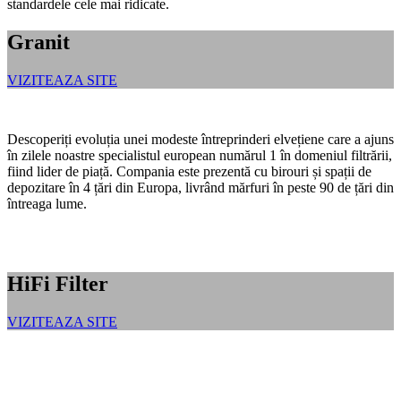
standardele cele mai ridicate.
Granit
VIZITEAZA SITE
Descoperiți evoluția unei modeste întreprinderi elvețiene care a ajuns
în zilele noastre specialistul european numărul 1 în domeniul filtrării,
fiind lider de piață. Compania este prezentă cu birouri și spații de
depozitare în 4 țări din Europa, livrând mărfuri în peste 90 de țări din
întreaga lume.
HiFi Filter
VIZITEAZA SITE