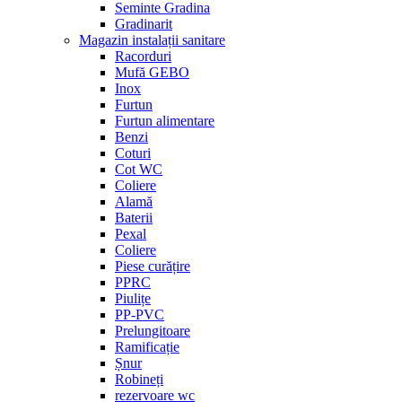
Seminte Gradina
Gradinarit
Magazin instalații sanitare
Racorduri
Mufă GEBO
Inox
Furtun
Furtun alimentare
Benzi
Coturi
Cot WC
Coliere
Alamă
Baterii
Pexal
Coliere
Piese curățire
PPRC
Piulițe
PP-PVC
Prelungitoare
Ramificație
Șnur
Robineți
rezervoare wc