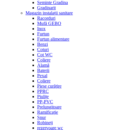
Seminte Gradina
Gradinarit
Magazin instalații sanitare
Racorduri
Mufă GEBO
Inox
Furtun
Furtun alimentare
Benzi
Coturi
Cot WC
Coliere
Alamă
Baterii
Pexal
Coliere
Piese curățire
PPRC
Piulițe
PP-PVC
Prelungitoare
Ramificație
Șnur
Robineți
rezervoare wc