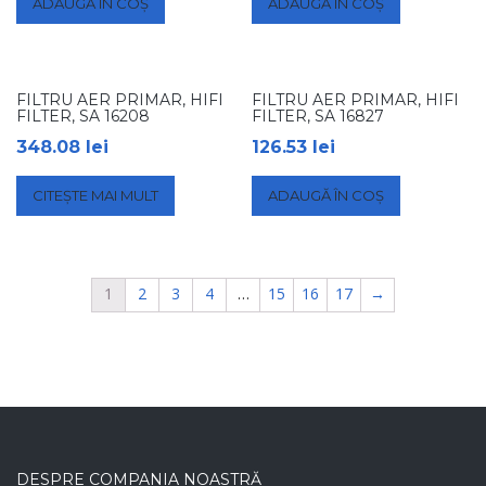
ADAUGĂ ÎN COȘ
ADAUGĂ ÎN COȘ
FILTRU AER PRIMAR, HIFI
FILTRU AER PRIMAR, HIFI
FILTER, SA 16208
FILTER, SA 16827
348.08
lei
126.53
lei
CITEȘTE MAI MULT
ADAUGĂ ÎN COȘ
1
2
3
4
…
15
16
17
→
DESPRE COMPANIA NOASTRĂ