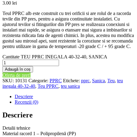
3.00
lei
Teul PPRC alb este construit cu trei orificii si are rolul de a racorda
tevile din PP pres, pentru a asigura continuitate instalatiei. Cu
ajutorul tevilor si fitingurilor din PP pres se realizeaza conexiuni si
instalari mai rapide, se asigura o etansare mai sigura a imbinarilor si
rezistenta ridicata fata de agenti chimici. In plus, acestea nu modifica
gustul sau mirosul apei, sunt rezistente la coroziune si se recomanda
pentru utilizare in gama de temperaturi -20 grade C / + 95 grade C.
Cantitate TEU PPRC INEGALA 40-32-40, SANICA
Adaugă în coș
Oferta de pret!
SKU:
10131
Categorie:
PPRC
Etichete:
pprc
,
Sanica
,
Teu
,
teu
inegala 40-32-40
,
Teu PPRC
,
teu sanica
Descriere
Recenzii (0)
Descriere
Detalii tehnice
Material racord 1 – Polipropilenă (PP)