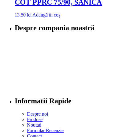
COT PPRC 75/90, SANICA
13.50
lei
Adaugă în coș
Despre compania noastră
Informatii Rapide
Despre noi
Produse
Noutati
Formular Recenzie
Contact