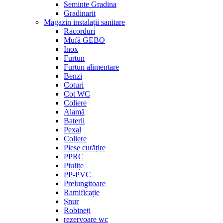
Seminte Gradina
Gradinarit
Magazin instalații sanitare
Racorduri
Mufă GEBO
Inox
Furtun
Furtun alimentare
Benzi
Coturi
Cot WC
Coliere
Alamă
Baterii
Pexal
Coliere
Piese curățire
PPRC
Piulițe
PP-PVC
Prelungitoare
Ramificație
Șnur
Robineți
rezervoare wc