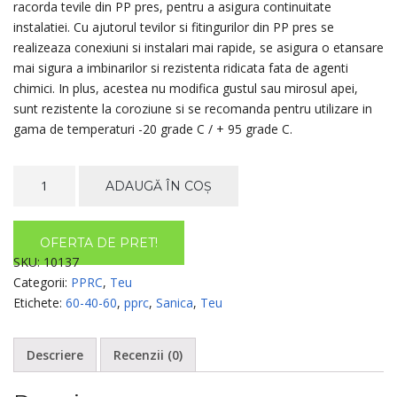
racorda tevile din PP pres, pentru a asigura continuitate
instalatiei. Cu ajutorul tevilor si fitingurilor din PP pres se
realizeaza conexiuni si instalari mai rapide, se asigura o etansare
mai sigura a imbinarilor si rezistenta ridicata fata de agenti
chimici. In plus, acestea nu modifica gustul sau mirosul apei,
sunt rezistente la coroziune si se recomanda pentru utilizare in
gama de temperaturi -20 grade C / + 95 grade C.
Cantitate
ADAUGĂ ÎN COȘ
TEU
PPRC
INEGALA
OFERTA DE PRET!
63-
SKU:
10137
40-
Categorii:
PPRC
,
Teu
63,
Etichete:
60-40-60
,
pprc
,
Sanica
,
Teu
SANICA
Descriere
Recenzii (0)