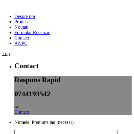
Despre noi
Produse
Noutati
Formular Recenzie
Contact
ANPC
Top
Contact
Raspuns Rapid
0744193542
sau
Contact
Numele, Prenume tau (necesar)