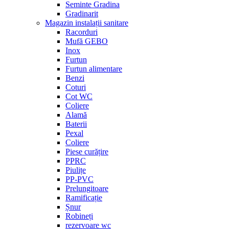
Seminte Gradina
Gradinarit
Magazin instalații sanitare
Racorduri
Mufă GEBO
Inox
Furtun
Furtun alimentare
Benzi
Coturi
Cot WC
Coliere
Alamă
Baterii
Pexal
Coliere
Piese curățire
PPRC
Piulițe
PP-PVC
Prelungitoare
Ramificație
Șnur
Robineți
rezervoare wc