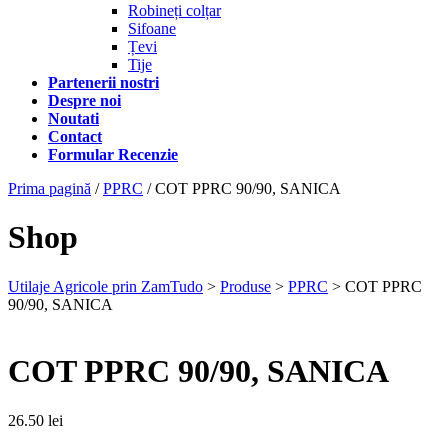
Robineți colțar
Sifoane
Țevi
Tije
Partenerii nostri
Despre noi
Noutati
Contact
Formular Recenzie
Prima pagină
/
PPRC
/ COT PPRC 90/90, SANICA
Shop
Utilaje Agricole prin ZamTudo
>
Produse
>
PPRC
>
COT PPRC
90/90, SANICA
COT PPRC 90/90, SANICA
26.50
lei