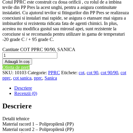
Cotul PPRC este construit cu doua orificii , cu rolul de a imbina
tevile din PP Pres la acest unghi, pentru a asigura continuitate
instalatiei. Cu ajutorul tevilor si fitingurilor din PP Pres se realizeaza
conexiuni si instalari mai rapide, se asigura o etansare mai sigura a
imbinarilor si rezistenta ridicata fata de agenti chimici. In plus,
acestea nu modifica gustul sau mirosul apei, sunt rezistente la
coroziune si se recomanda pentru utilizare in gama de temperaturi
-20 grade C / + 95 grade C.
Cantitate COT PPRC 90/90, SANICA
Adaugă în coș
Oferta de pret!
SKU:
10103
Categorie:
PPRC
Etichete:
cot
,
cot 90
,
cot 90/90
,
cot
pprc
,
cot sanica
,
pprc
,
Sanica
Descriere
Recenzii (0)
Descriere
Detalii tehnice
Material racord 1 – Polipropilenă (PP)
Material racord 2 – Polipropilenă (PP)