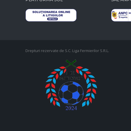
Drepturi rezervate de S.C. Liga Fermierilor S.R.L.