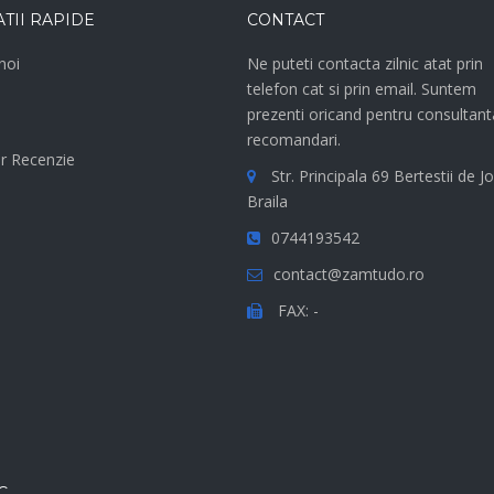
TII RAPIDE
CONTACT
noi
Ne puteti contacta zilnic atat prin
telefon cat si prin email. Suntem
e
prezenti oricand pentru consultant
recomandari.
r Recenzie
Str. Principala 69 Bertestii de Jo
Braila
0744193542
contact@zamtudo.ro
FAX: -
C