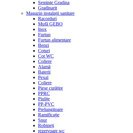
Seminte Gradina
Gradinarit
Magazin instalații sanitare
Racorduri
Mufă GEBO
Inox
Furtun
Furtun alimentare
Benzi
Coturi
Cot WC
Coliere
Alamă
Baterii
Pexal
Coliere
Piese curățire
PPRC
Piulițe
PP-PVC
Prelungitoare
Ramificație
Șnur
Robineți
rezervoare wc