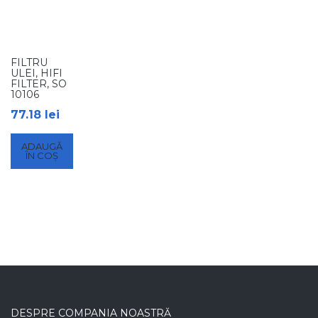
FILTRU
ULEI, HIFI
FILTER, SO
10106
77.18
lei
ADAUGĂ
ÎN COȘ
DESPRE COMPANIA NOASTRĂ