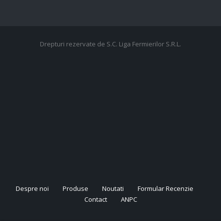
Drepturi rezervate de S.C. Liga Fermierilor S.R.L.
Despre noi
Produse
Noutati
Formular Recenzie
Contact
ANPC