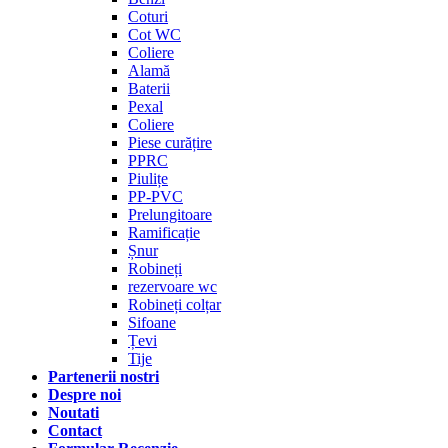
Coturi
Cot WC
Coliere
Alamă
Baterii
Pexal
Coliere
Piese curățire
PPRC
Piulițe
PP-PVC
Prelungitoare
Ramificație
Șnur
Robineți
rezervoare wc
Robineți colțar
Sifoane
Țevi
Tije
Partenerii nostri
Despre noi
Noutati
Contact