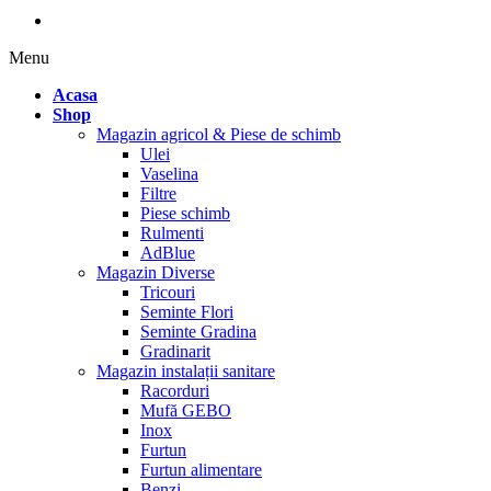
Menu
Acasa
Shop
Magazin agricol & Piese de schimb
Ulei
Vaselina
Filtre
Piese schimb
Rulmenti
AdBlue
Magazin Diverse
Tricouri
Seminte Flori
Seminte Gradina
Gradinarit
Magazin instalații sanitare
Racorduri
Mufă GEBO
Inox
Furtun
Furtun alimentare
Benzi