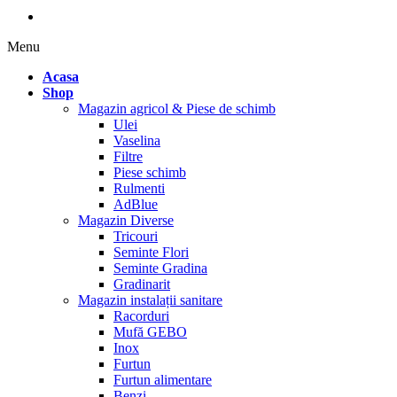
Menu
Acasa
Shop
Magazin agricol & Piese de schimb
Ulei
Vaselina
Filtre
Piese schimb
Rulmenti
AdBlue
Magazin Diverse
Tricouri
Seminte Flori
Seminte Gradina
Gradinarit
Magazin instalații sanitare
Racorduri
Mufă GEBO
Inox
Furtun
Furtun alimentare
Benzi