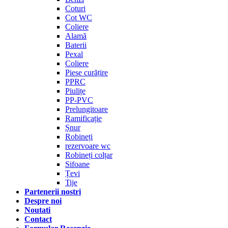
Coturi
Cot WC
Coliere
Alamă
Baterii
Pexal
Coliere
Piese curățire
PPRC
Piulițe
PP-PVC
Prelungitoare
Ramificație
Șnur
Robineți
rezervoare wc
Robineți colțar
Sifoane
Țevi
Tije
Partenerii nostri
Despre noi
Noutati
Contact