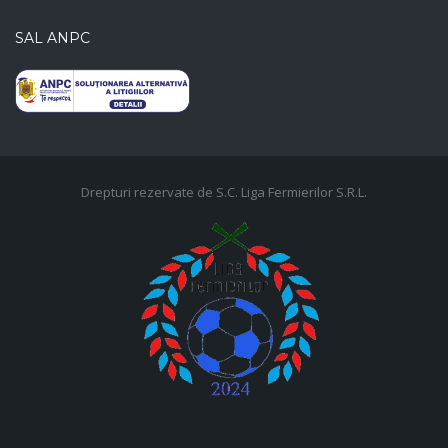
SAL ANPC
Drepturi rezervate de S.C. Liga Fermierilor S.R.L.