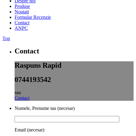
Despre noi
Produse
Noutati
Formular Recenzie
Contact
ANPC
Top
Contact
Raspuns Rapid
0744193542
sau
Contact
Numele, Prenume tau (necesar)
Email (necesar)