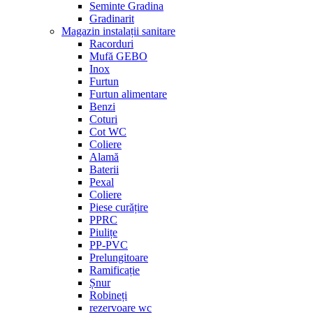
Seminte Gradina
Gradinarit
Magazin instalații sanitare
Racorduri
Mufă GEBO
Inox
Furtun
Furtun alimentare
Benzi
Coturi
Cot WC
Coliere
Alamă
Baterii
Pexal
Coliere
Piese curățire
PPRC
Piulițe
PP-PVC
Prelungitoare
Ramificație
Șnur
Robineți
rezervoare wc