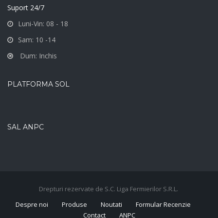
Suport 24/7
Luni-Vin: 08 - 18
Sam: 10 -14
Dum: Inchis
PLATFORMA SOL
SAL ANPC
Drepturi rezervate de S.C. Liga Fermierilor S.R.L.
Despre noi
Produse
Noutati
Formular Recenzie
Contact
ANPC