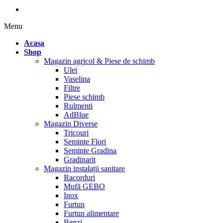
Menu
Acasa
Shop
Magazin agricol & Piese de schimb
Ulei
Vaselina
Filtre
Piese schimb
Rulmenti
AdBlue
Magazin Diverse
Tricouri
Seminte Flori
Seminte Gradina
Gradinarit
Magazin instalații sanitare
Racorduri
Mufă GEBO
Inox
Furtun
Furtun alimentare
Benzi