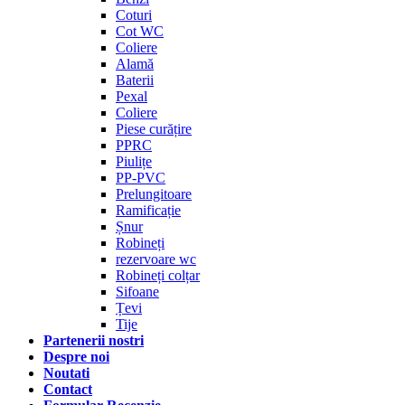
Coturi
Cot WC
Coliere
Alamă
Baterii
Pexal
Coliere
Piese curățire
PPRC
Piulițe
PP-PVC
Prelungitoare
Ramificație
Șnur
Robineți
rezervoare wc
Robineți colțar
Sifoane
Țevi
Tije
Partenerii nostri
Despre noi
Noutati
Contact