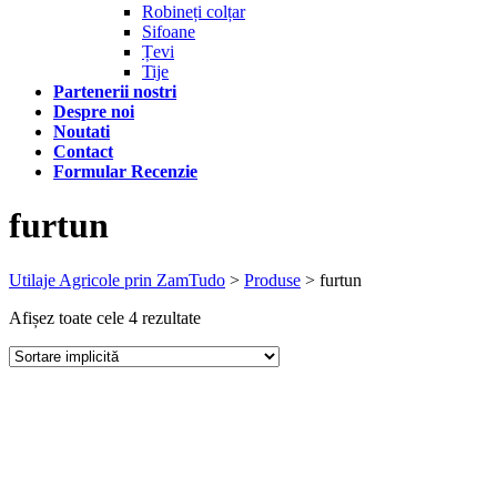
Robineți colțar
Sifoane
Țevi
Tije
Partenerii nostri
Despre noi
Noutati
Contact
Formular Recenzie
furtun
Utilaje Agricole prin ZamTudo
>
Produse
>
furtun
Afișez toate cele 4 rezultate