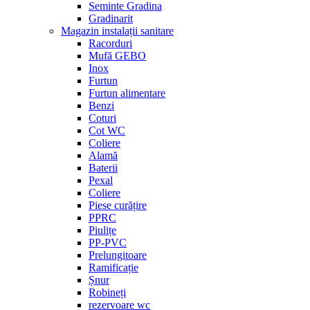
Seminte Gradina
Gradinarit
Magazin instalații sanitare
Racorduri
Mufă GEBO
Inox
Furtun
Furtun alimentare
Benzi
Coturi
Cot WC
Coliere
Alamă
Baterii
Pexal
Coliere
Piese curățire
PPRC
Piulițe
PP-PVC
Prelungitoare
Ramificație
Șnur
Robineți
rezervoare wc