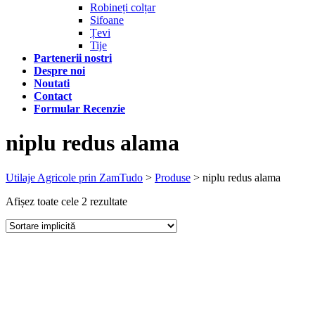
Robineți colțar
Sifoane
Țevi
Tije
Partenerii nostri
Despre noi
Noutati
Contact
Formular Recenzie
niplu redus alama
Utilaje Agricole prin ZamTudo
>
Produse
>
niplu redus alama
Afișez toate cele 2 rezultate