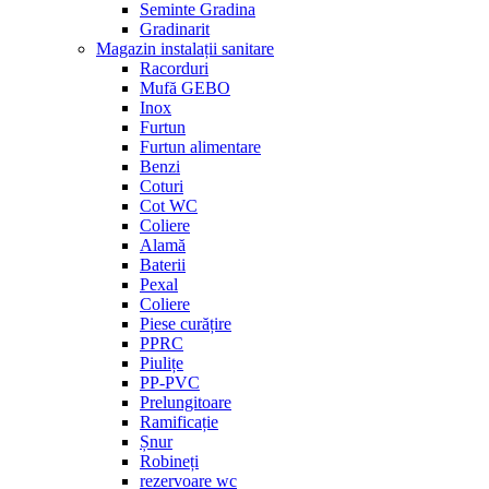
Seminte Gradina
Gradinarit
Magazin instalații sanitare
Racorduri
Mufă GEBO
Inox
Furtun
Furtun alimentare
Benzi
Coturi
Cot WC
Coliere
Alamă
Baterii
Pexal
Coliere
Piese curățire
PPRC
Piulițe
PP-PVC
Prelungitoare
Ramificație
Șnur
Robineți
rezervoare wc