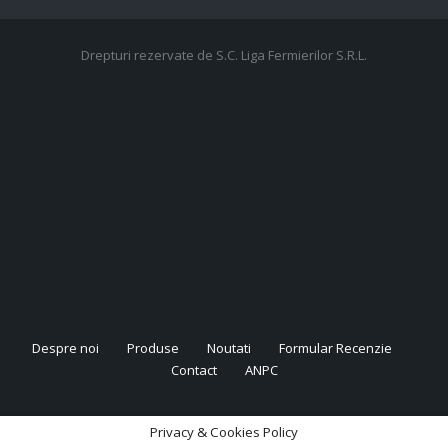
Drepturi rezervate de S.C. Liga Fermierilor S.R.L.
Despre noi
Produse
Noutati
Formular Recenzie
Contact
ANPC
Privacy & Cookies Policy