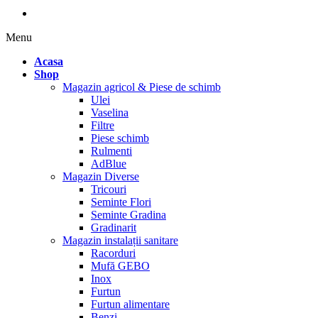
Menu
Acasa
Shop
Magazin agricol & Piese de schimb
Ulei
Vaselina
Filtre
Piese schimb
Rulmenti
AdBlue
Magazin Diverse
Tricouri
Seminte Flori
Seminte Gradina
Gradinarit
Magazin instalații sanitare
Racorduri
Mufă GEBO
Inox
Furtun
Furtun alimentare
Benzi