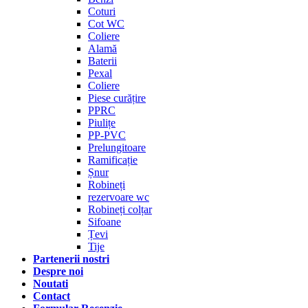
Coturi
Cot WC
Coliere
Alamă
Baterii
Pexal
Coliere
Piese curățire
PPRC
Piulițe
PP-PVC
Prelungitoare
Ramificație
Șnur
Robineți
rezervoare wc
Robineți colțar
Sifoane
Țevi
Tije
Partenerii nostri
Despre noi
Noutati
Contact