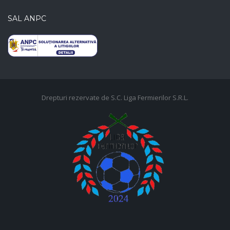
SAL ANPC
Drepturi rezervate de S.C. Liga Fermierilor S.R.L.