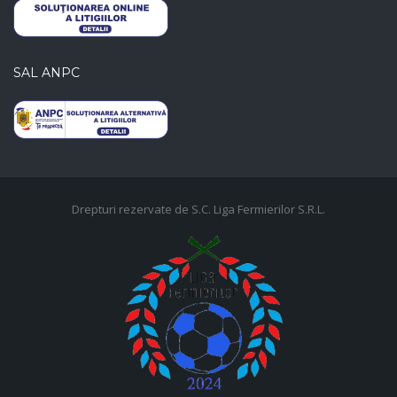
SAL ANPC
Drepturi rezervate de S.C. Liga Fermierilor S.R.L.