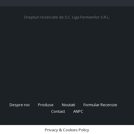
Drepturi rezervate de S.C. Liga Fermierilor S.R.L.
Despre noi
Produse
Noutati
Formular Recenzie
Contact
ANPC
Privacy & Cookies Policy