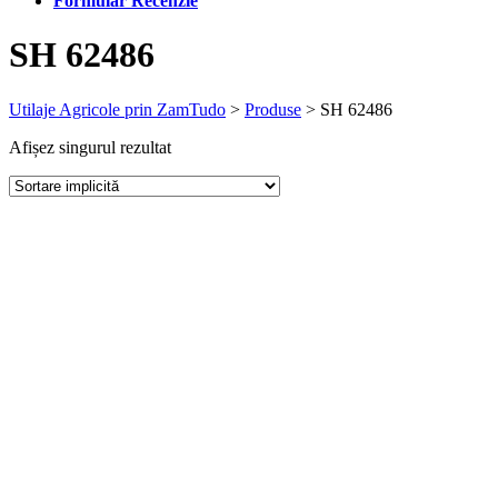
Formular Recenzie
SH 62486
Utilaje Agricole prin ZamTudo
>
Produse
>
SH 62486
Afișez singurul rezultat