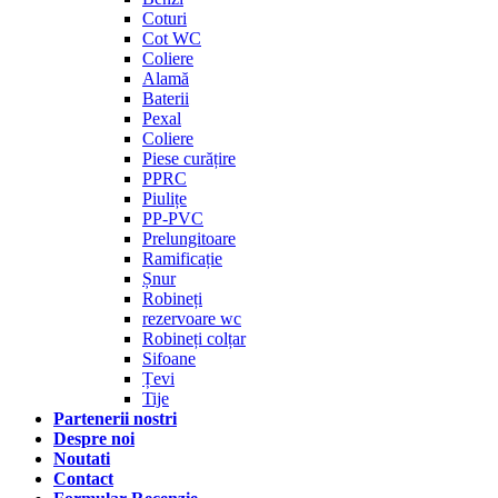
Coturi
Cot WC
Coliere
Alamă
Baterii
Pexal
Coliere
Piese curățire
PPRC
Piulițe
PP-PVC
Prelungitoare
Ramificație
Șnur
Robineți
rezervoare wc
Robineți colțar
Sifoane
Țevi
Tije
Partenerii nostri
Despre noi
Noutati
Contact