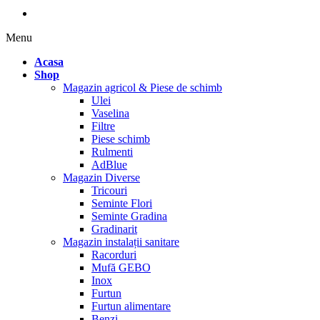
Menu
Acasa
Shop
Magazin agricol & Piese de schimb
Ulei
Vaselina
Filtre
Piese schimb
Rulmenti
AdBlue
Magazin Diverse
Tricouri
Seminte Flori
Seminte Gradina
Gradinarit
Magazin instalații sanitare
Racorduri
Mufă GEBO
Inox
Furtun
Furtun alimentare
Benzi