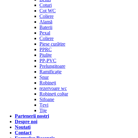
Coturi
Cot WC
Coliere
Alamă
Baterii
Pexal
Coliere
Piese curățire
PPRC
Piulițe
PP-PVC
Prelungitoare
Ramificație
Șnur
Robineți
rezervoare wc
Robineți colțar
Sifoane
Țevi
Tije
Partenerii nostri
Despre noi
Noutati
Contact