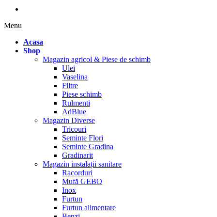
Menu
Acasa
Shop
Magazin agricol & Piese de schimb
Ulei
Vaselina
Filtre
Piese schimb
Rulmenti
AdBlue
Magazin Diverse
Tricouri
Seminte Flori
Seminte Gradina
Gradinarit
Magazin instalații sanitare
Racorduri
Mufă GEBO
Inox
Furtun
Furtun alimentare
Benzi