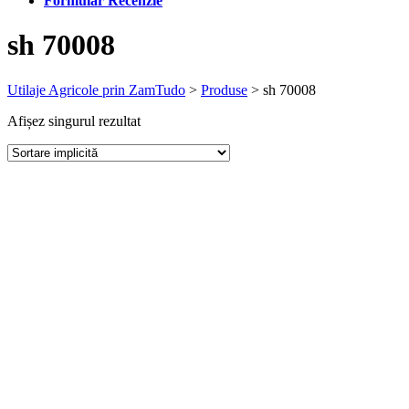
Formular Recenzie
sh 70008
Utilaje Agricole prin ZamTudo
>
Produse
>
sh 70008
Afișez singurul rezultat