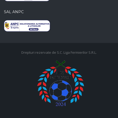
SAL ANPC
Drepturi rezervate de S.C. Liga Fermierilor S.R.L.