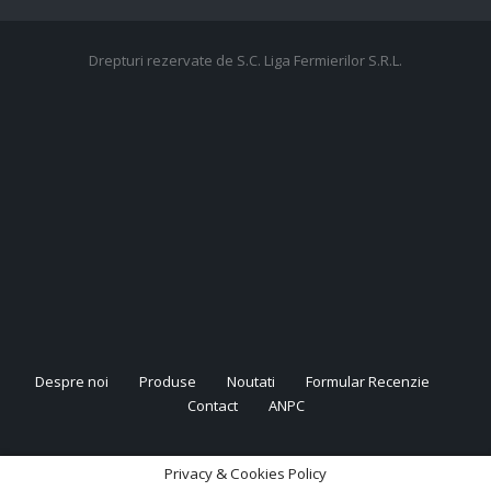
Drepturi rezervate de S.C. Liga Fermierilor S.R.L.
Despre noi
Produse
Noutati
Formular Recenzie
Contact
ANPC
Privacy & Cookies Policy