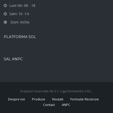
Luni-Vin: 08 - 18
Sam: 10 -14
Dum: Inchis
PLATFORMA SOL
SAL ANPC
Drepturi rezervate de S.C. Liga Fermierilor S.R.L.
Despre noi
Produse
Noutati
Formular Recenzie
Contact
ANPC