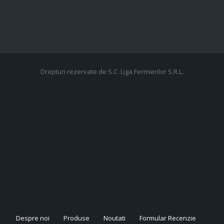
Drepturi rezervate de S.C. Liga Fermierilor S.R.L.
Despre noi
Produse
Noutati
Formular Recenzie