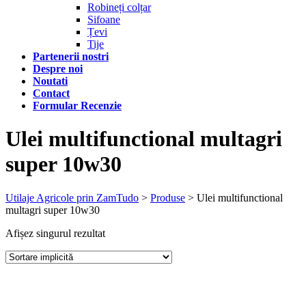
Robineți colțar
Sifoane
Țevi
Tije
Partenerii nostri
Despre noi
Noutati
Contact
Formular Recenzie
Ulei multifunctional multagri
super 10w30
Utilaje Agricole prin ZamTudo
>
Produse
>
Ulei multifunctional
multagri super 10w30
Afișez singurul rezultat