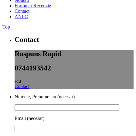
Noutati
Formular Recenzie
Contact
ANPC
Top
Contact
Raspuns Rapid
0744193542
sau
Contact
Numele, Prenume tau (necesar)
Email (necesar)