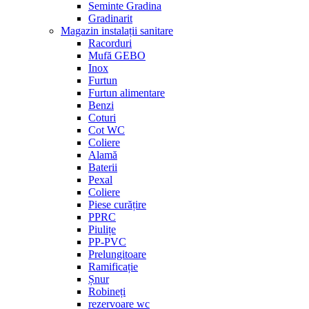
Seminte Gradina
Gradinarit
Magazin instalații sanitare
Racorduri
Mufă GEBO
Inox
Furtun
Furtun alimentare
Benzi
Coturi
Cot WC
Coliere
Alamă
Baterii
Pexal
Coliere
Piese curățire
PPRC
Piulițe
PP-PVC
Prelungitoare
Ramificație
Șnur
Robineți
rezervoare wc