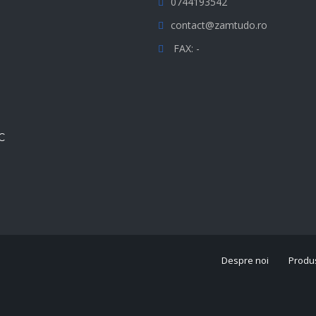
0744193542
contact@zamtudo.ro
FAX: -
C
Despre noi
Produ