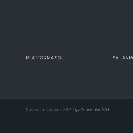
PLATFORMA SOL
SAL ANP
Drepturi rezervate de S.C. Liga Fermierilor S.R.L.