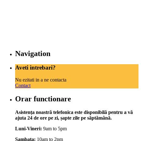
Navigation
Aveti intrebari?
Nu ezitati in a ne contacta
Contact
Orar functionare
Asistența noastră telefonica este disponibilă pentru a vă
ajuta 24 de ore pe zi, șapte zile pe săptămână.
Luni-Vineri:
9am to 5pm
Sambata:
10am to 2pm