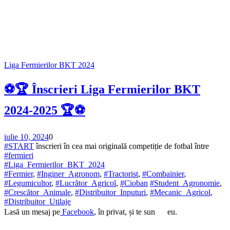
Liga Fermierilor BKT 2024
⚽🏆 Înscrieri Liga Fermierilor BKT
2024-2025 🏆⚽
iulie 10, 2024
0
#START
înscrieri în cea mai originală competiție de fotbal între
#fermieri
#Liga_Fermierilor_BKT_2024
#Fermier
,
#Inginer_Agronom
,
#Tractorist
,
#Combainier
,
#Legumicultor
,
#Lucrător_Agricol
,
#Cioban
#Student_Agronomie
,
#Crescător_Animale
,
#Distribuitor_Inputuri
,
#Mecanic_Agricol
,
#Distribuitor_Utilaje
Lasă un mesaj pe
Facebook
, în privat, și te sun
eu.