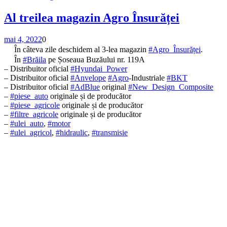
Al treilea magazin Agro Însurăței
mai 4, 2022
0
În câteva zile deschidem al 3-lea magazin
#Agro_Însurăței
.
În
#Brăila
pe Șoseaua Buzăului nr. 119A
– Distribuitor oficial
#Hyundai_Power
– Distribuitor oficial
#Anvelope
#Agro
-Industriale
#BKT
– Distribuitor oficial
#AdBlue
original
#New_Design_Composite
–
#piese_auto
originale și de producător
–
#piese_agricole
originale și de producător
–
#filtre_agricole
originale și de producător
–
#ulei_auto
,
#motor
–
#ulei_agricol
,
#hidraulic
,
#transmisie