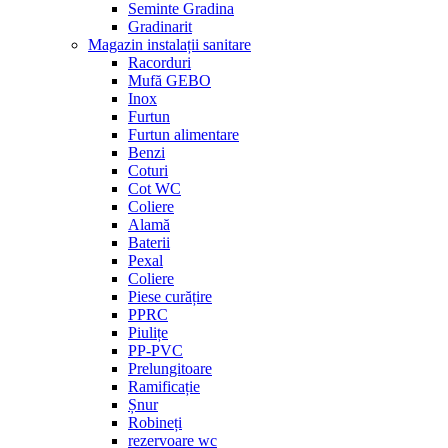
Seminte Gradina
Gradinarit
Magazin instalații sanitare
Racorduri
Mufă GEBO
Inox
Furtun
Furtun alimentare
Benzi
Coturi
Cot WC
Coliere
Alamă
Baterii
Pexal
Coliere
Piese curățire
PPRC
Piulițe
PP-PVC
Prelungitoare
Ramificație
Șnur
Robineți
rezervoare wc