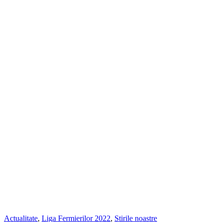
Actualitate
,
Liga Fermierilor 2022
,
Stirile noastre