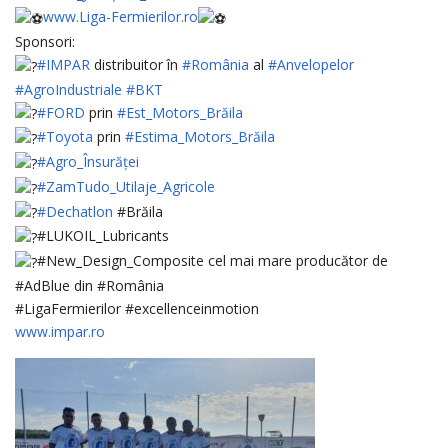
www.Liga-Fermierilor.ro
Sponsori:
#IMPAR
distribuitor în
#România
al
#Anvelopelor
#AgroIndustriale
#BKT
#FORD
prin
#Est_Motors_Brăila
#Toyota
prin
#Estima_Motors_Brăila
#Agro_Însurăței
#ZamTudo_Utilaje_Agricole
#Dechatlon
#Brăila
#LUKOIL_Lubricants
#New_Design_Composite cel mai mare producător de
#AdBlue din #România
#LigaFermierilor #excellenceinmotion
www.impar.ro