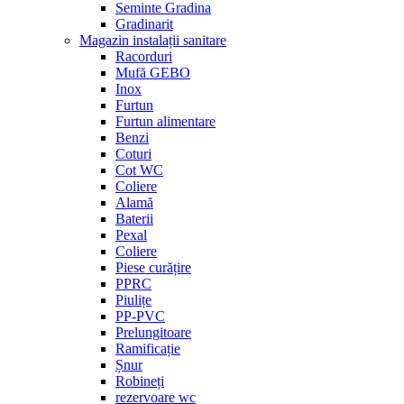
Seminte Gradina
Gradinarit
Magazin instalații sanitare
Racorduri
Mufă GEBO
Inox
Furtun
Furtun alimentare
Benzi
Coturi
Cot WC
Coliere
Alamă
Baterii
Pexal
Coliere
Piese curățire
PPRC
Piulițe
PP-PVC
Prelungitoare
Ramificație
Șnur
Robineți
rezervoare wc