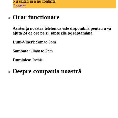
Nu ezitati in a ne contacta
Contact
Orar functionare
Asistența noastră telefonica este disponibilă pentru a vă
ajuta 24 de ore pe zi, șapte zile pe săptămână.
Luni-Vineri:
9am to 5pm
Sambata:
10am to 2pm
Duminica:
Inchis
Despre compania noastră