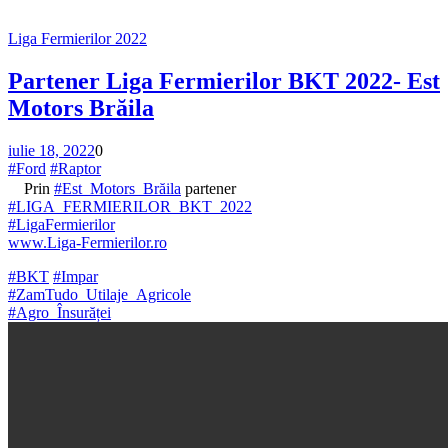
Liga Fermierilor 2022
Partener Liga Fermierilor BKT 2022- Est
Motors Brăila
iulie 18, 2022
0
#Ford
#Raptor
Prin
#Est_Motors_Brăila
partener
#LIGA_FERMIERILOR_BKT_2022
#LigaFermierilor
www.Liga-Fermierilor.ro
#BKT
#Impar
#ZamTudo_Utilaje_Agricole
#Agro_Însurăței