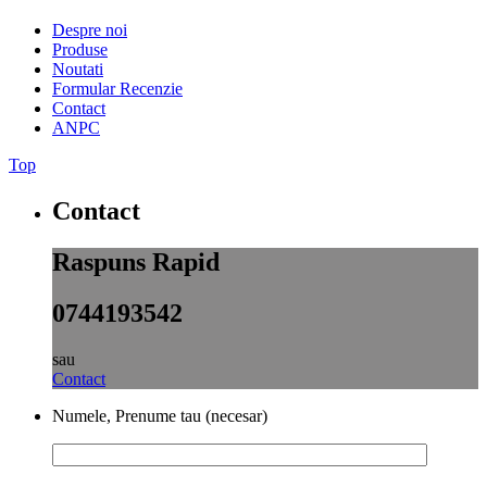
Despre noi
Produse
Noutati
Formular Recenzie
Contact
ANPC
Top
Contact
Raspuns Rapid
0744193542
sau
Contact
Numele, Prenume tau (necesar)