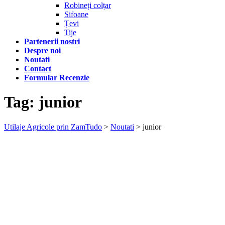
Robineți colțar
Sifoane
Țevi
Tije
Partenerii nostri
Despre noi
Noutati
Contact
Formular Recenzie
Tag:
junior
Utilaje Agricole prin ZamTudo
>
Noutati
>
junior