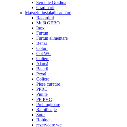
Seminte Gradina
Gradinarit
Magazin instalații sanitare
Racorduri
Mufă GEBO
Inox
Furtun
Furtun alimentare
Benzi
Coturi
Cot WC
Coliere
Alamă
Baterii
Pexal
Coliere
Piese curățire
PPRC
Piulițe
PP-PVC
Prelungitoare
Ramificație
Șnur
Robineți
rezervoare wc