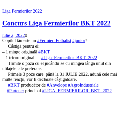
Liga Fermierilor 2022
Concurs Liga Fermierilor BKT 2022
iulie 2, 2022
0
Copilul tău este un
#Fermier_Fotbalist
#junior
?
Câștigă pentru el:
– 1 minge originală
#BKT
– 1 tricou original
#Liga_Fermierilor_BKT_2022
Trimite o poză cu el jucându-se cu mingea lângă unul din
utilajele tale preferate.
Primele 3 poze care, până la 31 IULIE 2022, adună cele mai
multe reacții, vor fi declarate câștigătoare.
#BKT
producător de
#Anvelope
#AgroIndustriale
#Partener
principal
#LIGA_FERMIERILOR_BKT_2022