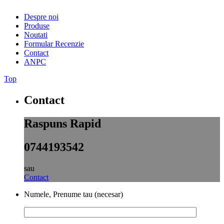
Despre noi
Produse
Noutati
Formular Recenzie
Contact
ANPC
Top
Contact
Raspuns Rapid
0744193542
sau
Contact
Numele, Prenume tau (necesar)