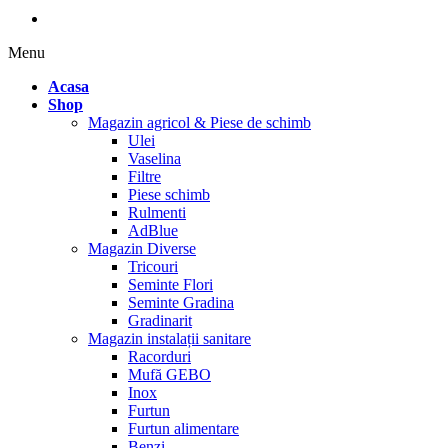
Menu
Acasa
Shop
Magazin agricol & Piese de schimb
Ulei
Vaselina
Filtre
Piese schimb
Rulmenti
AdBlue
Magazin Diverse
Tricouri
Seminte Flori
Seminte Gradina
Gradinarit
Magazin instalații sanitare
Racorduri
Mufă GEBO
Inox
Furtun
Furtun alimentare
Benzi