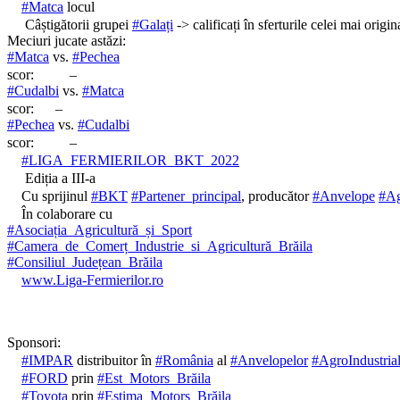
#Matca
locul
Câștigătorii grupei
#Galați
-> calificați în sferturile celei mai origi
Meciuri jucate astăzi:
#Matca
vs.
#Pechea
scor:
–
#Cudalbi
vs.
#Matca
scor:
–
#Pechea
vs.
#Cudalbi
scor:
–
#LIGA_FERMIERILOR_BKT_2022
Ediția a III-a
Cu sprijinul
#BKT
#Partener_principal
, producător
#Anvelope
#Ag
În colaborare cu
#Asociația_Agricultură_și_Sport
#Camera_de_Comerț_Industrie_si_Agricultură_Brăila
#Consiliul_Județean_Brăila
www.Liga-Fermierilor.ro
Sponsori:
#IMPAR
distribuitor în
#România
al
#Anvelopelor
#AgroIndustria
#FORD
prin
#Est_Motors_Brăila
#Toyota
prin
#Estima_Motors_Brăila