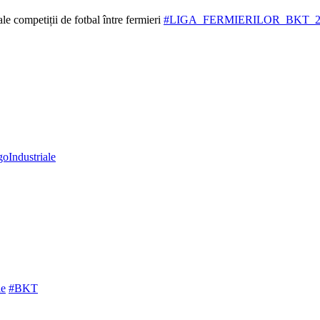
nale competiții de fotbal între fermieri
#LIGA_FERMIERILOR_BKT_2
oIndustriale
le
#BKT