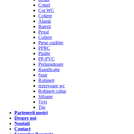
Coturi
Cot WC
Coliere
Alamă
Baterii
Pexal
Coliere
Piese curățire
PPRC
Piulițe
PP-PVC
Prelungitoare
Ramificație
Șnur
Robineți
rezervoare wc
Robineți colțar
Sifoane
Țevi
Tije
Partenerii nostri
Despre noi
Noutati
Contact