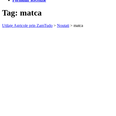
Formular Recenzie
Tag:
matca
Utilaje Agricole prin ZamTudo
>
Noutati
>
matca