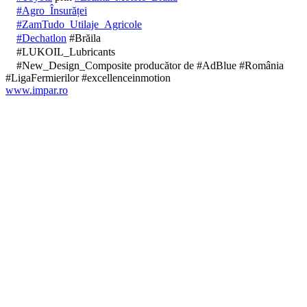
#Agro_Însurăței
#ZamTudo_Utilaje_Agricole
#Dechatlon
#Brăila
#LUKOIL_Lubricants
#New_Design_Composite producător de #AdBlue #România
#LigaFermierilor #excellenceinmotion
www.impar.ro