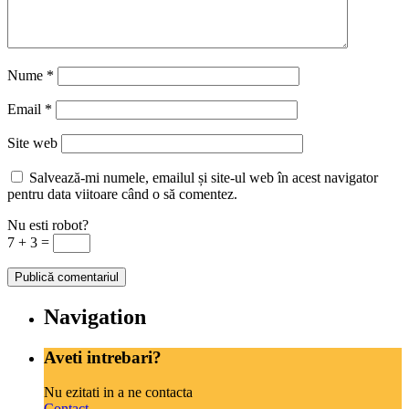
Nume
*
Email
*
Site web
Salvează-mi numele, emailul și site-ul web în acest navigator
pentru data viitoare când o să comentez.
Nu esti robot?
7 + 3 =
Navigation
Aveti intrebari?
Nu ezitati in a ne contacta
Contact