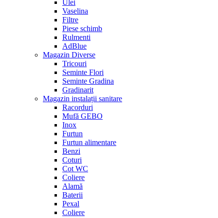
Ulei
Vaselina
Filtre
Piese schimb
Rulmenti
AdBlue
Magazin Diverse
Tricouri
Seminte Flori
Seminte Gradina
Gradinarit
Magazin instalații sanitare
Racorduri
Mufă GEBO
Inox
Furtun
Furtun alimentare
Benzi
Coturi
Cot WC
Coliere
Alamă
Baterii
Pexal
Coliere