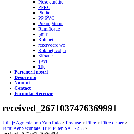
Piese curățire
PPRC
Piulițe
PP-PVC
Prelungitoare
Ramificație
Șnur
Robineți
rezervoare wc
Robineți colțar
Sifoane
Țevi
Tije
Partenerii nostri
Despre noi
Noutati
Contact
Formular Recenzie
received_2671037476369991
Utilaje Agricole prin ZamTudo
>
Produse
>
Filtre
>
Filtre de aer
>
Filtru Aer Securitate, HiFi Filter, SA 17218
>
received_2671037476369991