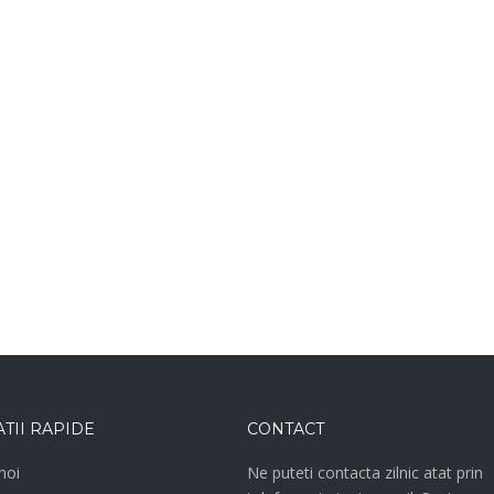
TII RAPIDE
CONTACT
noi
Ne puteti contacta zilnic atat prin