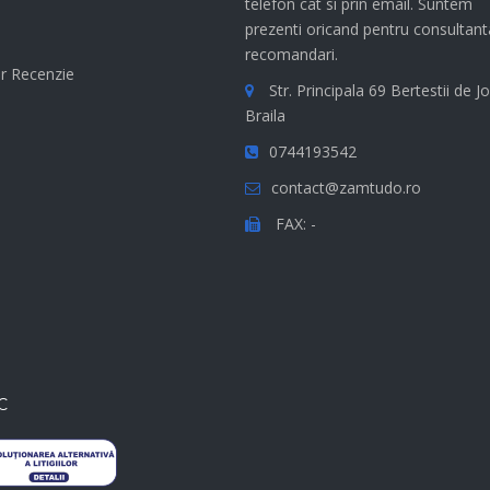
telefon cat si prin email. Suntem
e
prezenti oricand pentru consultant
recomandari.
r Recenzie
Str. Principala 69 Bertestii de Jo
Braila
0744193542
contact@zamtudo.ro
FAX: -
C