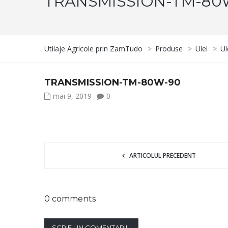
TRANSMISSION-TM-80
Utilaje Agricole prin ZamTudo
>
Produse
>
Ulei
>
Ul
TRANSMISSION-TM-80W-90
mai 9, 2019
0
ARTICOLUL PRECEDENT
0 comments
SCRIE UN COMENTARIU