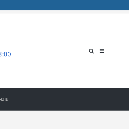
Cos
Shop
Verificare comanda
18:00
NZIE