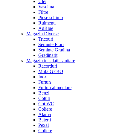
Ulei
Vaselina
Filtre
Piese schimb
Rulmenti
AdBlue
Magazin Diverse
Tricouri
Seminte Flori
Seminte Gradina
Gradinarit
Magazin instalații sanitare
Racorduri
Mufă GEBO
Inox
Furtun
Furtun alimentare
Benzi
Coturi
Cot WC
Coliere
Alamă
Baterii
Pexal
Coliere