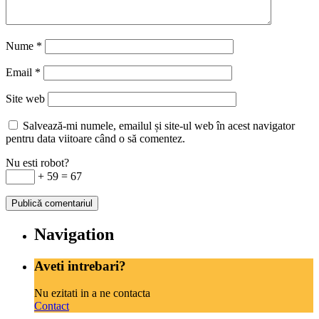
Nume
*
Email
*
Site web
Salvează-mi numele, emailul și site-ul web în acest navigator
pentru data viitoare când o să comentez.
Nu esti robot?
+ 59 = 67
Navigation
Aveti intrebari?
Nu ezitati in a ne contacta
Contact