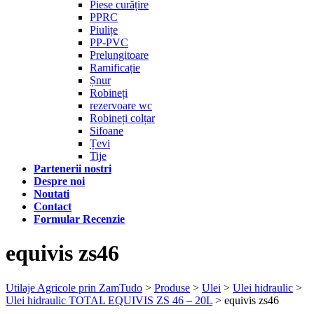
Piese curățire
PPRC
Piulițe
PP-PVC
Prelungitoare
Ramificație
Șnur
Robineți
rezervoare wc
Robineți colțar
Sifoane
Țevi
Tije
Partenerii nostri
Despre noi
Noutati
Contact
Formular Recenzie
equivis zs46
Utilaje Agricole prin ZamTudo
>
Produse
>
Ulei
>
Ulei hidraulic
>
Ulei hidraulic TOTAL EQUIVIS ZS 46 – 20L
>
equivis zs46