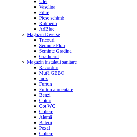
Ulei
Vaselina
Filtre
Piese schimb
Rulmenti
AdBlue
Magazin Diverse
Tricouri
Seminte Flori
Seminte Gradina
Gradinarit
Magazin instalații sanitare
Racorduri
Mufă GEBO
Inox
Furtun
Furtun alimentare
Benzi
Coturi
Cot WC
Coliere
Alamă
Baterii
Pexal
Coliere