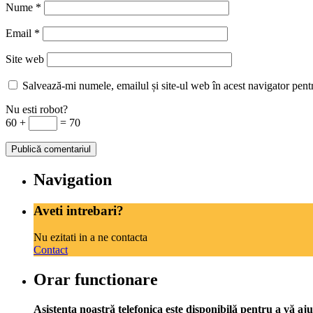
Nume
*
Email
*
Site web
Salvează-mi numele, emailul și site-ul web în acest navigator pent
Nu esti robot?
60 +
= 70
Navigation
Aveti intrebari?
Nu ezitati in a ne contacta
Contact
Orar functionare
Asistența noastră telefonica este disponibilă pentru a vă aju