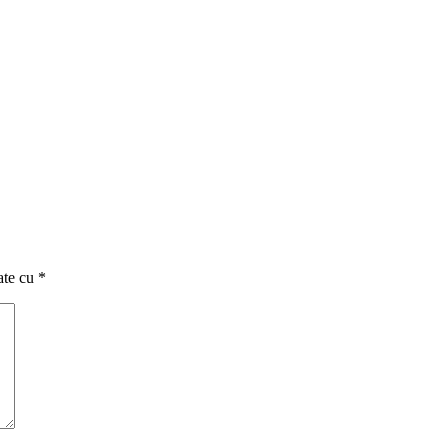
ate cu
*