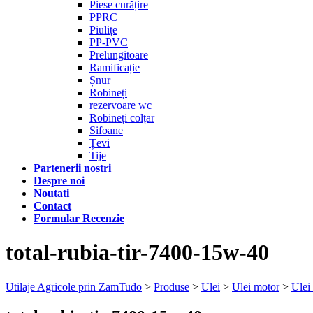
Piese curățire
PPRC
Piulițe
PP-PVC
Prelungitoare
Ramificație
Șnur
Robineți
rezervoare wc
Robineți colțar
Sifoane
Țevi
Tije
Partenerii nostri
Despre noi
Noutati
Contact
Formular Recenzie
total-rubia-tir-7400-15w-40
Utilaje Agricole prin ZamTudo
>
Produse
>
Ulei
>
Ulei motor
>
Ule