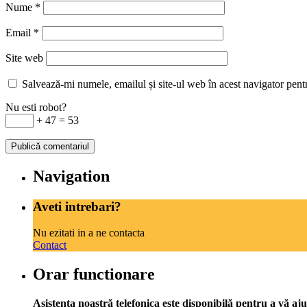
Nume
*
Email
*
Site web
Salvează-mi numele, emailul și site-ul web în acest navigator pent
Nu esti robot?
+ 47 = 53
Navigation
Aveti intrebari?
Nu ezitati in a ne contacta
Contact
Orar functionare
Asistența noastră telefonica este disponibilă pentru a vă aju