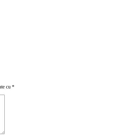
ate cu
*