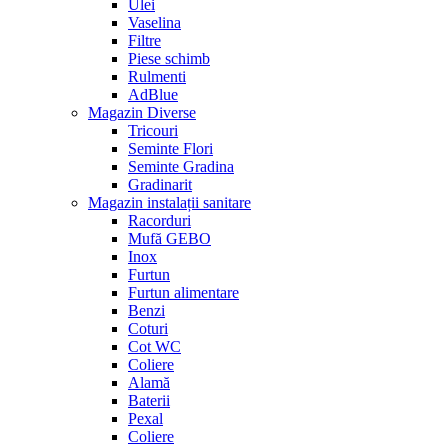
Ulei
Vaselina
Filtre
Piese schimb
Rulmenti
AdBlue
Magazin Diverse
Tricouri
Seminte Flori
Seminte Gradina
Gradinarit
Magazin instalații sanitare
Racorduri
Mufă GEBO
Inox
Furtun
Furtun alimentare
Benzi
Coturi
Cot WC
Coliere
Alamă
Baterii
Pexal
Coliere