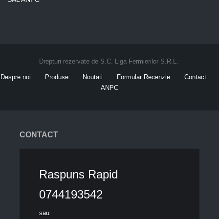
Drepturi rezervate de S.C. Liga Fermierilor S.R.L.
Despre noi
Produse
Noutati
Formular Recenzie
Contact
ANPC
CONTACT
Raspuns Rapid
0744193542
sau